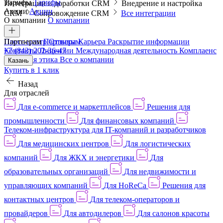
Тарифы
Тарифы
Интеграции и доработки CRM
Внедрение и настройка
Акции
Акции
CRM
Сопровождение CRM
Все интеграции
О компании
О компании
Пресс-центр
Партнерам
Партнерам
Отзывы
Карьера
Раскрытие информации
Контакты
+7 (843) 202-36-47
Лицензии
Международная деятельность
Комплаенс
и деловая этика
Все о компании
Казань
Купить в 1 клик
Назад
Для отраслей
Для e-commerce и маркетплейсов
Решения для
промышленности
Для финансовых компаний
Телеком-инфраструктура для IT-компаний и разработчиков
Для медицинских центров
Для логистических
компаний
Для ЖКХ и энергетики
Для
образовательных организаций
Для недвижимости и
управляющих компаний
Для HoReCa
Решения для
контактных центров
Для телеком-операторов и
провайдеров
Для автодилеров
Для салонов красоты