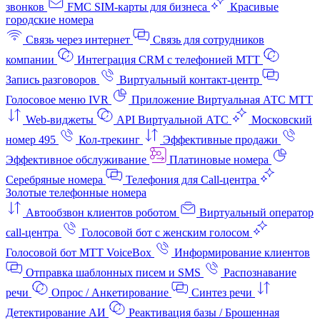
звонков
FMC SIM-карты для бизнеса
Красивые
городские номера
Связь через интернет
Связь для сотрудников
компании
Интеграция CRM с телефонией МТТ
Запись разговоров
Виртуальный контакт‑центр
Голосовое меню IVR
Приложение Виртуальная АТС МТТ
Web-виджеты
API Виртуальной АТС
Московский
номер 495
Кол-трекинг
Эффективные продажи
Эффективное обслуживание
Платиновые номера
Серебряные номера
Телефония для Call-центра
Золотые телефонные номера
Автообзвон клиентов роботом
Виртуальный оператор
call-центра
Голосовой бот с женским голосом
Голосовой бот МТТ VoiceBox
Информирование клиентов
Отправка шаблонных писем и SMS
Распознавание
речи
Опрос / Анкетирование
Синтез речи
Детектирование АИ
Реактивация базы / Брошенная