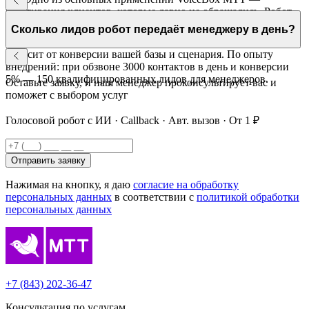
реактивация клиентов, которые давно не обращались. Робот
напоминает о компании, предлагает актуальное предложение
Сколько лидов робот передаёт менеджеру в день?
и квалифицирует повторный интерес.
Зависит от конверсии вашей базы и сценария. По опыту
внедрений: при обзвоне 3000 контактов в день и конверсии
5% — 150 квалифицированных лидов для менеджеров.
Оставьте заявку, и наш менеджер проконсультирует вас и
поможет с выбором услуг
Голосовой робот с ИИ · Callback · Авт. вызов · От 1 ₽
Отправить заявку
Нажимая на кнопку, я даю
согласие на обработку
персональных данных
в соответствии с
политикой обработки
персональных данных
+7 (843) 202-36-47
Консультация по услугам