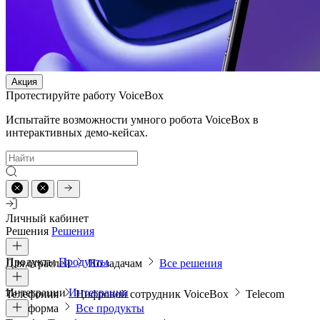
Акция
Протестируйте работу VoiceBox
Испытайте возможности умного робота VoiceBox в
интерактивных демо-кейсах.
Личный кабинет
Решения
Решения
Продукты
Продукты
Для отраслей
По задачам
Все решения
Интеграции
Интеграции
Телефония
Цифровой сотрудник VoiceBox
Telecom
платформа
Все продукты