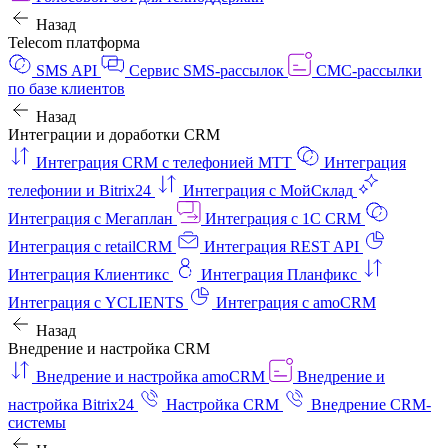
Назад
Telecom платформа
SMS API
Сервис SMS-рассылок
СМС-рассылки
по базе клиентов
Назад
Интеграции и доработки CRM
Интеграция CRM с телефонией МТТ
Интеграция
телефонии и Bitrix24
Интеграция с МойСклад
Интеграция с Мегаплан
Интеграция с 1C CRM
Интеграция с retailCRM
Интеграция REST API
Интеграция Клиентикс
Интеграция Планфикс
Интеграция с YCLIENTS
Интеграция с amoCRM
Назад
Внедрение и настройка CRM
Внедрение и настройка amoCRM
Внедрение и
настройка Bitrix24
Настройка CRM
Внедрение CRM-
системы