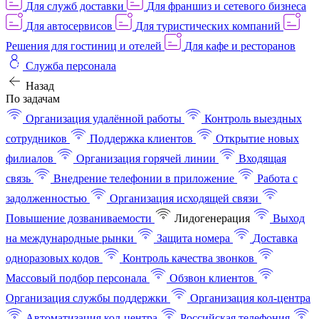
Для служб доставки
Для франшиз и сетевого бизнеса
Для автосервисов
Для туристических компаний
Решения для гостиниц и отелей
Для кафе и ресторанов
Служба персонала
Назад
По задачам
Организация удалённой работы
Контроль выездных
сотрудников
Поддержка клиентов
Открытие новых
филиалов
Организация горячей линии
Входящая
связь
Внедрение телефонии в приложение
Работа с
задолженностью
Организация исходящей связи
Повышение дозваниваемости
Лидогенерация
Выход
на международные рынки
Защита номера
Доставка
одноразовых кодов
Контроль качества звонков
Массовый подбор персонала
Обзвон клиентов
Организация службы поддержки
Организация кол-центра
Автоматизация кол-центра
Российская телефония