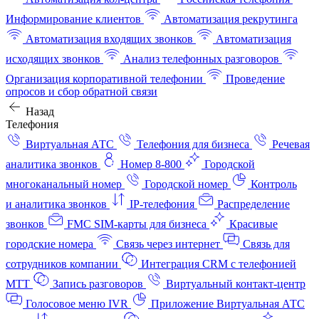
Информирование клиентов
Автоматизация рекрутинга
Автоматизация входящих звонков
Автоматизация
исходящих звонков
Анализ телефонных разговоров
Организация корпоративной телефонии
Проведение
опросов и сбор обратной связи
Назад
Телефония
Виртуальная АТС
Телефония для бизнеса
Речевая
аналитика звонков
Номер 8-800
Городской
многоканальный номер
Городской номер
Контроль
и аналитика звонков
IP-телефония
Распределение
звонков
FMC SIM-карты для бизнеса
Красивые
городские номера
Связь через интернет
Связь для
сотрудников компании
Интеграция CRM с телефонией
МТТ
Запись разговоров
Виртуальный контакт‑центр
Голосовое меню IVR
Приложение Виртуальная АТС