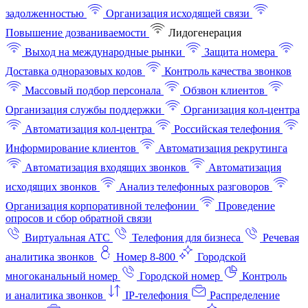
задолженностью
Организация исходящей связи
Повышение дозваниваемости
Лидогенерация
Выход на международные рынки
Защита номера
Доставка одноразовых кодов
Контроль качества звонков
Массовый подбор персонала
Обзвон клиентов
Организация службы поддержки
Организация кол-центра
Автоматизация кол-центра
Российская телефония
Информирование клиентов
Автоматизация рекрутинга
Автоматизация входящих звонков
Автоматизация
исходящих звонков
Анализ телефонных разговоров
Организация корпоративной телефонии
Проведение
опросов и сбор обратной связи
Виртуальная АТС
Телефония для бизнеса
Речевая
аналитика звонков
Номер 8-800
Городской
многоканальный номер
Городской номер
Контроль
и аналитика звонков
IP-телефония
Распределение