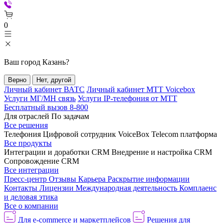
0
Ваш город
Казань
?
Верно
Нет, другой
Личный кабинет ВАТС
Личный кабинет МТТ Voicebox
Услуги МГ/МН связь
Услуги IP-телефония от МТТ
Бесплатный вызов 8-800
Для отраслей
По задачам
Все решения
Телефония
Цифровой сотрудник VoiceBox
Telecom платформа
Все продукты
Интеграции и доработки CRM
Внедрение и настройка CRM
Сопровождение CRM
Все интеграции
Пресс-центр
Отзывы
Карьера
Раскрытие информации
Контакты
Лицензии
Международная деятельность
Комплаенс
и деловая этика
Все о компании
Для e-commerce и маркетплейсов
Решения для