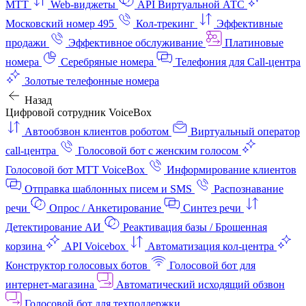
МТТ
Web-виджеты
API Виртуальной АТС
Московский номер 495
Кол-трекинг
Эффективные
продажи
Эффективное обслуживание
Платиновые
номера
Серебряные номера
Телефония для Call-центра
Золотые телефонные номера
Назад
Цифровой сотрудник VoiceBox
Автообзвон клиентов роботом
Виртуальный оператор
call-центра
Голосовой бот с женским голосом
Голосовой бот МТТ VoiceBox
Информирование клиентов
Отправка шаблонных писем и SMS
Распознавание
речи
Опрос / Анкетирование
Синтез речи
Детектирование АИ
Реактивация базы / Брошенная
корзина
API Voicebox
Автоматизация кол‑центра
Конструктор голосовых ботов
Голосовой бот для
интернет‑магазина
Автоматический исходящий обзвон
Голосовой бот для техподдержки