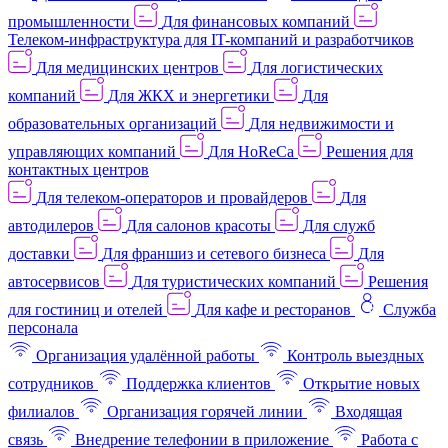
промышленности
Для финансовых компаний
Телеком-инфраструктура для IT-компаний и разработчиков
Для медицинских центров
Для логистических
компаний
Для ЖКХ и энергетики
Для
образовательных организаций
Для недвижимости и
управляющих компаний
Для HoReCa
Решения для
контактных центров
Для телеком-операторов и провайдеров
Для
автодилеров
Для салонов красоты
Для служб
доставки
Для франшиз и сетевого бизнеса
Для
автосервисов
Для туристических компаний
Решения
для гостиниц и отелей
Для кафе и ресторанов
Служба
персонала
Организация удалённой работы
Контроль выездных
сотрудников
Поддержка клиентов
Открытие новых
филиалов
Организация горячей линии
Входящая
связь
Внедрение телефонии в приложение
Работа с