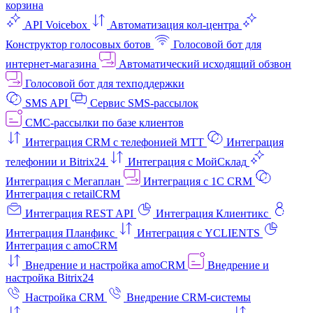
корзина
API Voicebox
Автоматизация кол‑центра
Конструктор голосовых ботов
Голосовой бот для
интернет‑магазина
Автоматический исходящий обзвон
Голосовой бот для техподдержки
SMS API
Сервис SMS-рассылок
СМС-рассылки по базе клиентов
Интеграция CRM с телефонией МТТ
Интеграция
телефонии и Bitrix24
Интеграция с МойСклад
Интеграция с Мегаплан
Интеграция с 1C CRM
Интеграция с retailCRM
Интеграция REST API
Интеграция Клиентикс
Интеграция Планфикс
Интеграция с YCLIENTS
Интеграция с amoCRM
Внедрение и настройка amoCRM
Внедрение и
настройка Bitrix24
Настройка CRM
Внедрение CRM-системы