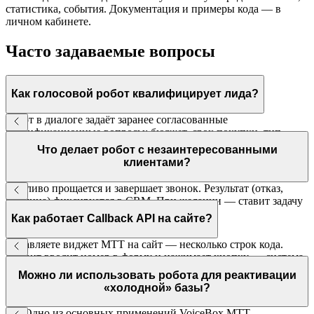
статистика, события. Документация и примеры кода — в
личном кабинете.
Часто задаваемые вопросы
Как голосовой робот квалифицирует лида?
Робот в диалоге задаёт заранее согласованные
квалификационные вопросы: бюджет, срок покупки, тип
объекта, регион и т.д. Ответы фиксируются и вместе с
Что делает робот с незаинтересованными
контактом передаются менеджеру в CRM.
клиентами?
Вежливо прощается и завершает звонок. Результат (отказ,
причина) фиксируется в CRM. При желании — ставит задачу
перезвонить через заданный интервал.
Как работает Callback API на сайте?
Добавляете виджет МТТ на сайт — несколько строк кода.
Клиент вводит номер в форму и нажимает кнопку — система
соединяет его с первым свободным менеджером за 5–20
Можно ли использовать робота для реактивации
секунд.
«холодной» базы?
Да. Одно из основных применений VoiceBox МТТ —