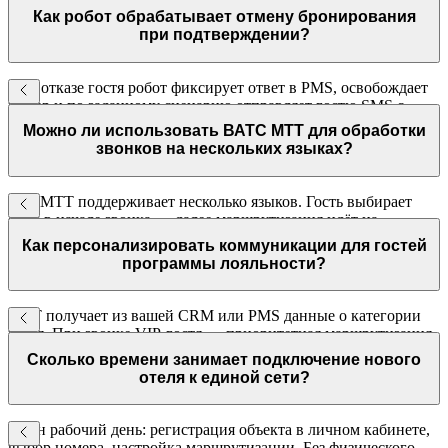
бронировании доступны оператору до начала разговора.
Как робот обрабатывает отмену бронирования
при подтверждении?
При отказе гостя робот фиксирует ответ в PMS, освобождает
номер и по заданному сценарию отправляет гостю SMS с
информацией об условиях отмены и возврата средств.
Можно ли использовать ВАТС МТТ для обработки
звонков на нескольких языках?
IVR МТТ поддерживает несколько языков. Гость выбирает
язык в начале звонка — далее маршрутизация идёт на
оператора, владеющего этим языком, или на робота с нужным
Как персонализировать коммуникации для гостей
сценарием.
программы лояльности?
МТТ получает из вашей CRM или PMS данные о категории
гостя. При звонке VIP-гостя — приоритетная маршрутизация
и специальное приветствие. Авторизованный вызов при
Сколько времени занимает подключение нового
исходящих — брендирование.
отеля к единой сети?
Один рабочий день: регистрация объекта в личном кабинете,
выбор номера, настройка маршрутизации. Без физического