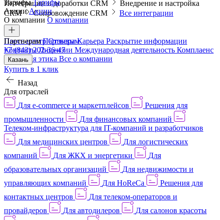
Тарифы
Тарифы
Интеграции и доработки CRM
Внедрение и настройка
Акции
Акции
CRM
Сопровождение CRM
Все интеграции
О компании
О компании
Пресс-центр
Партнерам
Партнерам
Отзывы
Карьера
Раскрытие информации
Контакты
+7 (843) 202-36-47
Лицензии
Международная деятельность
Комплаенс
и деловая этика
Все о компании
Казань
Купить в 1 клик
Назад
Для отраслей
Для e-commerce и маркетплейсов
Решения для
промышленности
Для финансовых компаний
Телеком-инфраструктура для IT-компаний и разработчиков
Для медицинских центров
Для логистических
компаний
Для ЖКХ и энергетики
Для
образовательных организаций
Для недвижимости и
управляющих компаний
Для HoReCa
Решения для
контактных центров
Для телеком-операторов и
провайдеров
Для автодилеров
Для салонов красоты