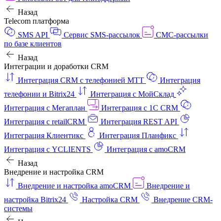
Назад
Telecom платформа
SMS API
Сервис SMS-рассылок
СМС-рассылки
по базе клиентов
Назад
Интеграции и доработки CRM
Интеграция CRM с телефонией МТТ
Интеграция
телефонии и Bitrix24
Интеграция с МойСклад
Интеграция с Мегаплан
Интеграция с 1C CRM
Интеграция с retailCRM
Интеграция REST API
Интеграция Клиентикс
Интеграция Планфикс
Интеграция с YCLIENTS
Интеграция с amoCRM
Назад
Внедрение и настройка CRM
Внедрение и настройка amoCRM
Внедрение и
настройка Bitrix24
Настройка CRM
Внедрение CRM-
системы