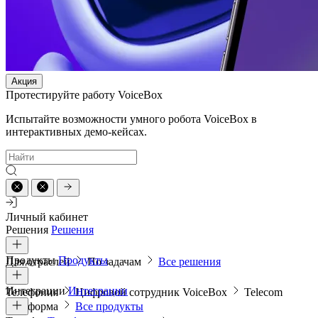
Акция
Протестируйте работу VoiceBox
Испытайте возможности умного робота VoiceBox в
интерактивных демо-кейсах.
Личный кабинет
Решения
Решения
Продукты
Продукты
Для отраслей
По задачам
Все решения
Интеграции
Интеграции
Телефония
Цифровой сотрудник VoiceBox
Telecom
платформа
Все продукты