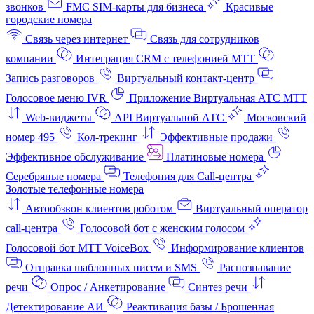
звонков
FMC SIM-карты для бизнеса
Красивые
городские номера
Связь через интернет
Связь для сотрудников
компании
Интеграция CRM с телефонией МТТ
Запись разговоров
Виртуальный контакт‑центр
Голосовое меню IVR
Приложение Виртуальная АТС МТТ
Web-виджеты
API Виртуальной АТС
Московский
номер 495
Кол-трекинг
Эффективные продажи
Эффективное обслуживание
Платиновые номера
Серебряные номера
Телефония для Call-центра
Золотые телефонные номера
Автообзвон клиентов роботом
Виртуальный оператор
call-центра
Голосовой бот с женским голосом
Голосовой бот МТТ VoiceBox
Информирование клиентов
Отправка шаблонных писем и SMS
Распознавание
речи
Опрос / Анкетирование
Синтез речи
Детектирование АИ
Реактивация базы / Брошенная