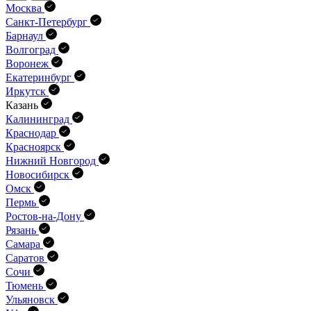
Москва
Санкт-Петербург
Барнаул
Волгоград
Воронеж
Екатеринбург
Иркутск
Казань
Калининград
Краснодар
Красноярск
Нижний Новгород
Новосибирск
Омск
Пермь
Ростов-на-Дону
Рязань
Самара
Саратов
Сочи
Тюмень
Ульяновск