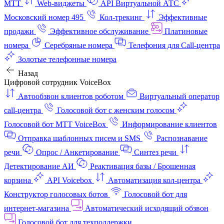
МТТ
Web-виджеты
API Виртуальной АТС
Московский номер 495
Кол-трекинг
Эффективные
продажи
Эффективное обслуживание
Платиновые
номера
Серебряные номера
Телефония для Call-центра
Золотые телефонные номера
Назад
Цифровой сотрудник VoiceBox
Автообзвон клиентов роботом
Виртуальный оператор
call-центра
Голосовой бот с женским голосом
Голосовой бот МТТ VoiceBox
Информирование клиентов
Отправка шаблонных писем и SMS
Распознавание
речи
Опрос / Анкетирование
Синтез речи
Детектирование АИ
Реактивация базы / Брошенная
корзина
API Voicebox
Автоматизация кол‑центра
Конструктор голосовых ботов
Голосовой бот для
интернет‑магазина
Автоматический исходящий обзвон
Голосовой бот для техподдержки