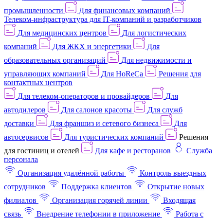
промышленности
Для финансовых компаний
Телеком-инфраструктура для IT-компаний и разработчиков
Для медицинских центров
Для логистических
компаний
Для ЖКХ и энергетики
Для
образовательных организаций
Для недвижимости и
управляющих компаний
Для HoReCa
Решения для
контактных центров
Для телеком-операторов и провайдеров
Для
автодилеров
Для салонов красоты
Для служб
доставки
Для франшиз и сетевого бизнеса
Для
автосервисов
Для туристических компаний
Решения
для гостиниц и отелей
Для кафе и ресторанов
Служба
персонала
Организация удалённой работы
Контроль выездных
сотрудников
Поддержка клиентов
Открытие новых
филиалов
Организация горячей линии
Входящая
связь
Внедрение телефонии в приложение
Работа с