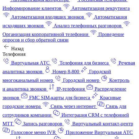
Информирование клиентов
Автоматизация рекрутинга
Автоматизация входящих звонков
Автоматизация
исходящих звонков
Анализ телефонных разговоров
Организация корпоративной телефонии
Проведение
опросов и сбор обратной связи
Назад
Телефония
Виртуальная АТС
Телефония для бизнеса
Речевая
аналитика звонков
Номер 8-800
Городской
многоканальный номер
Городской номер
Контроль
и аналитика звонков
IP-телефония
Распределение
звонков
FMC SIM-карты для бизнеса
Красивые
городские номера
Связь через интернет
Связь для
сотрудников компании
Интеграция CRM с телефонией
МТТ
Запись разговоров
Виртуальный контакт‑центр
Голосовое меню IVR
Приложение Виртуальная АТС