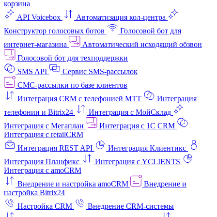
корзина
API Voicebox
Автоматизация кол‑центра
Конструктор голосовых ботов
Голосовой бот для
интернет‑магазина
Автоматический исходящий обзвон
Голосовой бот для техподдержки
SMS API
Сервис SMS-рассылок
СМС-рассылки по базе клиентов
Интеграция CRM с телефонией МТТ
Интеграция
телефонии и Bitrix24
Интеграция с МойСклад
Интеграция с Мегаплан
Интеграция с 1C CRM
Интеграция с retailCRM
Интеграция REST API
Интеграция Клиентикс
Интеграция Планфикс
Интеграция с YCLIENTS
Интеграция с amoCRM
Внедрение и настройка amoCRM
Внедрение и
настройка Bitrix24
Настройка CRM
Внедрение CRM-системы