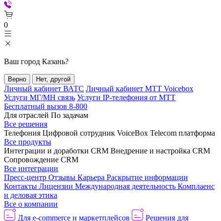
0
Ваш город
Казань
?
Верно
Нет, другой
Личный кабинет ВАТС
Личный кабинет МТТ Voicebox
Услуги МГ/МН связь
Услуги IP-телефония от МТТ
Бесплатный вызов 8-800
Для отраслей
По задачам
Все решения
Телефония
Цифровой сотрудник VoiceBox
Telecom платформа
Все продукты
Интеграции и доработки CRM
Внедрение и настройка CRM
Сопровождение CRM
Все интеграции
Пресс-центр
Отзывы
Карьера
Раскрытие информации
Контакты
Лицензии
Международная деятельность
Комплаенс
и деловая этика
Все о компании
Для e-commerce и маркетплейсов
Решения для