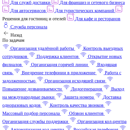
Для служб доставки
Для франшиз и сетевого бизнеса
Для автосервисов
Для туристических компаний
Решения для гостиниц и отелей
Для кафе и ресторанов
Служба персонала
Назад
По задачам
Организация удалённой работы
Контроль выездных
сотрудников
Поддержка клиентов
Открытие новых
филиалов
Организация горячей линии
Входящая
связь
Внедрение телефонии в приложение
Работа с
задолженностью
Организация исходящей связи
Повышение дозваниваемости
Лидогенерация
Выход
на международные рынки
Защита номера
Доставка
одноразовых кодов
Контроль качества звонков
Массовый подбор персонала
Обзвон клиентов
Организация службы поддержки
Организация кол-центра
Автоматизация кол-центра
Российская телефония