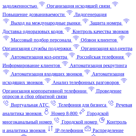
задолженностью
Организация исходящей связи
Повышение дозваниваемости
Лидогенерация
Выход на международные рынки
Защита номера
Доставка одноразовых кодов
Контроль качества звонков
Массовый подбор персонала
Обзвон клиентов
Организация службы поддержки
Организация кол-центра
Автоматизация кол-центра
Российская телефония
Информирование клиентов
Автоматизация рекрутинга
Автоматизация входящих звонков
Автоматизация
исходящих звонков
Анализ телефонных разговоров
Организация корпоративной телефонии
Проведение
опросов и сбор обратной связи
Виртуальная АТС
Телефония для бизнеса
Речевая
аналитика звонков
Номер 8-800
Городской
многоканальный номер
Городской номер
Контроль
и аналитика звонков
IP-телефония
Распределение