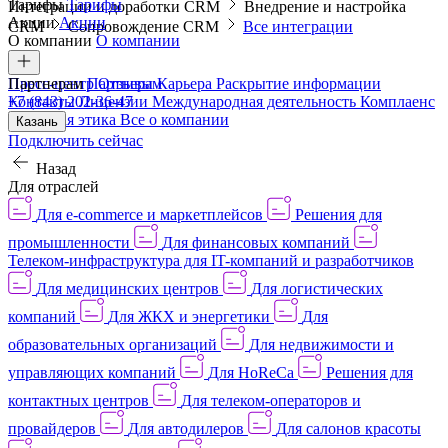
Тарифы
Тарифы
Интеграции и доработки CRM
Внедрение и настройка
Акции
Акции
CRM
Сопровождение CRM
Все интеграции
О компании
О компании
Пресс-центр
Партнерам
Партнерам
Отзывы
Карьера
Раскрытие информации
Контакты
+7 (843) 202-36-47
Лицензии
Международная деятельность
Комплаенс
и деловая этика
Все о компании
Казань
Подключить сейчас
Назад
Для отраслей
Для e-commerce и маркетплейсов
Решения для
промышленности
Для финансовых компаний
Телеком-инфраструктура для IT-компаний и разработчиков
Для медицинских центров
Для логистических
компаний
Для ЖКХ и энергетики
Для
образовательных организаций
Для недвижимости и
управляющих компаний
Для HoReCa
Решения для
контактных центров
Для телеком-операторов и
провайдеров
Для автодилеров
Для салонов красоты