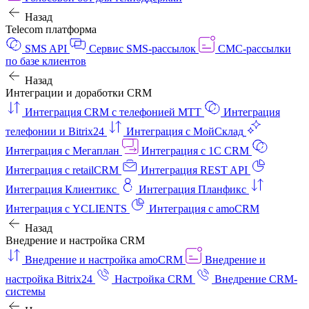
Назад
Telecom платформа
SMS API
Сервис SMS-рассылок
СМС-рассылки
по базе клиентов
Назад
Интеграции и доработки CRM
Интеграция CRM с телефонией МТТ
Интеграция
телефонии и Bitrix24
Интеграция с МойСклад
Интеграция с Мегаплан
Интеграция с 1C CRM
Интеграция с retailCRM
Интеграция REST API
Интеграция Клиентикс
Интеграция Планфикс
Интеграция с YCLIENTS
Интеграция с amoCRM
Назад
Внедрение и настройка CRM
Внедрение и настройка amoCRM
Внедрение и
настройка Bitrix24
Настройка CRM
Внедрение CRM-
системы