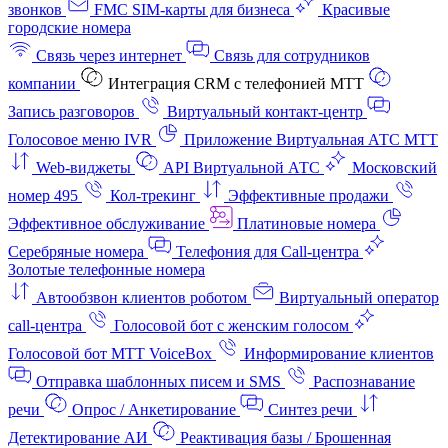
звонков
FMC SIM-карты для бизнеса
Красивые
городские номера
Связь через интернет
Связь для сотрудников
компании
Интеграция CRM с телефонией МТТ
Запись разговоров
Виртуальный контакт‑центр
Голосовое меню IVR
Приложение Виртуальная АТС МТТ
Web-виджеты
API Виртуальной АТС
Московский
номер 495
Кол-трекинг
Эффективные продажи
Эффективное обслуживание
Платиновые номера
Серебряные номера
Телефония для Call-центра
Золотые телефонные номера
Автообзвон клиентов роботом
Виртуальный оператор
call-центра
Голосовой бот с женским голосом
Голосовой бот МТТ VoiceBox
Информирование клиентов
Отправка шаблонных писем и SMS
Распознавание
речи
Опрос / Анкетирование
Синтез речи
Детектирование АИ
Реактивация базы / Брошенная