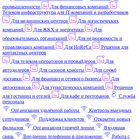
промышленности
Для финансовых компаний
Телеком-инфраструктура для IT-компаний и разработчиков
Для медицинских центров
Для логистических
компаний
Для ЖКХ и энергетики
Для
образовательных организаций
Для недвижимости и
управляющих компаний
Для HoReCa
Решения для
контактных центров
Для телеком-операторов и провайдеров
Для
автодилеров
Для салонов красоты
Для служб
доставки
Для франшиз и сетевого бизнеса
Для
автосервисов
Для туристических компаний
Решения
для гостиниц и отелей
Для кафе и ресторанов
Служба
персонала
Организация удалённой работы
Контроль выездных
сотрудников
Поддержка клиентов
Открытие новых
филиалов
Организация горячей линии
Входящая
связь
Внедрение телефонии в приложение
Работа с