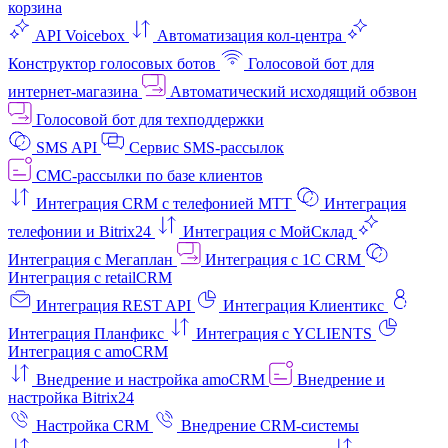
корзина
API Voicebox
Автоматизация кол‑центра
Конструктор голосовых ботов
Голосовой бот для
интернет‑магазина
Автоматический исходящий обзвон
Голосовой бот для техподдержки
SMS API
Сервис SMS-рассылок
СМС-рассылки по базе клиентов
Интеграция CRM с телефонией МТТ
Интеграция
телефонии и Bitrix24
Интеграция с МойСклад
Интеграция с Мегаплан
Интеграция с 1C CRM
Интеграция с retailCRM
Интеграция REST API
Интеграция Клиентикс
Интеграция Планфикс
Интеграция с YCLIENTS
Интеграция с amoCRM
Внедрение и настройка amoCRM
Внедрение и
настройка Bitrix24
Настройка CRM
Внедрение CRM-системы