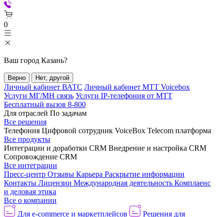
0
Ваш город
Казань
?
Верно
Нет, другой
Личный кабинет ВАТС
Личный кабинет МТТ Voicebox
Услуги МГ/МН связь
Услуги IP-телефония от МТТ
Бесплатный вызов 8-800
Для отраслей
По задачам
Все решения
Телефония
Цифровой сотрудник VoiceBox
Telecom платформа
Все продукты
Интеграции и доработки CRM
Внедрение и настройка CRM
Сопровождение CRM
Все интеграции
Пресс-центр
Отзывы
Карьера
Раскрытие информации
Контакты
Лицензии
Международная деятельность
Комплаенс
и деловая этика
Все о компании
Для e-commerce и маркетплейсов
Решения для