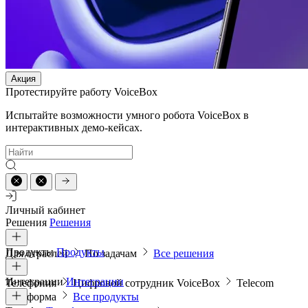
Акция
Протестируйте работу VoiceBox
Испытайте возможности умного робота VoiceBox в
интерактивных демо-кейсах.
Личный кабинет
Решения
Решения
Продукты
Продукты
Для отраслей
По задачам
Все решения
Интеграции
Интеграции
Телефония
Цифровой сотрудник VoiceBox
Telecom
платформа
Все продукты