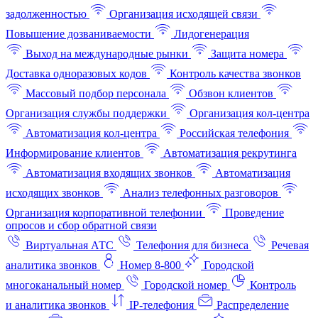
задолженностью
Организация исходящей связи
Повышение дозваниваемости
Лидогенерация
Выход на международные рынки
Защита номера
Доставка одноразовых кодов
Контроль качества звонков
Массовый подбор персонала
Обзвон клиентов
Организация службы поддержки
Организация кол-центра
Автоматизация кол-центра
Российская телефония
Информирование клиентов
Автоматизация рекрутинга
Автоматизация входящих звонков
Автоматизация
исходящих звонков
Анализ телефонных разговоров
Организация корпоративной телефонии
Проведение
опросов и сбор обратной связи
Виртуальная АТС
Телефония для бизнеса
Речевая
аналитика звонков
Номер 8-800
Городской
многоканальный номер
Городской номер
Контроль
и аналитика звонков
IP-телефония
Распределение