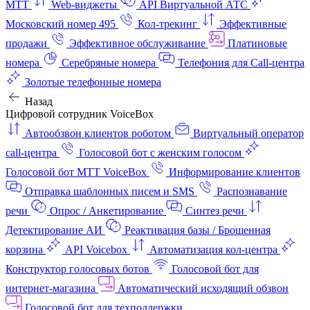
МТТ
Web-виджеты
API Виртуальной АТС
Московский номер 495
Кол-трекинг
Эффективные
продажи
Эффективное обслуживание
Платиновые
номера
Серебряные номера
Телефония для Call-центра
Золотые телефонные номера
Назад
Цифровой сотрудник VoiceBox
Автообзвон клиентов роботом
Виртуальный оператор
call-центра
Голосовой бот с женским голосом
Голосовой бот МТТ VoiceBox
Информирование клиентов
Отправка шаблонных писем и SMS
Распознавание
речи
Опрос / Анкетирование
Синтез речи
Детектирование АИ
Реактивация базы / Брошенная
корзина
API Voicebox
Автоматизация кол‑центра
Конструктор голосовых ботов
Голосовой бот для
интернет‑магазина
Автоматический исходящий обзвон
Голосовой бот для техподдержки