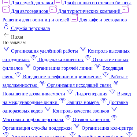
Для служб доставки
Для франшиз и сетевого бизнеса
Для автосервисов
Для туристических компаний
Решения для гостиниц и отелей
Для кафе и ресторанов
Служба персонала
Назад
По задачам
Организация удалённой работы
Контроль выездных
сотрудников
Поддержка клиентов
Открытие новых
филиалов
Организация горячей линии
Входящая
связь
Внедрение телефонии в приложение
Работа с
задолженностью
Организация исходящей связи
Повышение дозваниваемости
Лидогенерация
Выход
на международные рынки
Защита номера
Доставка
одноразовых кодов
Контроль качества звонков
Массовый подбор персонала
Обзвон клиентов
Организация службы поддержки
Организация кол-центра
Автоматизация кол-центра
Российская телефония