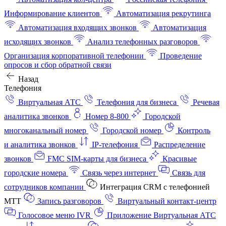
Информирование клиентов
Автоматизация рекрутинга
Автоматизация входящих звонков
Автоматизация
исходящих звонков
Анализ телефонных разговоров
Организация корпоративной телефонии
Проведение
опросов и сбор обратной связи
Назад
Телефония
Виртуальная АТС
Телефония для бизнеса
Речевая
аналитика звонков
Номер 8-800
Городской
многоканальный номер
Городской номер
Контроль
и аналитика звонков
IP-телефония
Распределение
звонков
FMC SIM-карты для бизнеса
Красивые
городские номера
Связь через интернет
Связь для
сотрудников компании
Интеграция CRM с телефонией
МТТ
Запись разговоров
Виртуальный контакт‑центр
Голосовое меню IVR
Приложение Виртуальная АТС