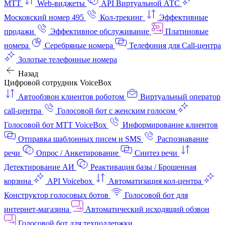
МТТ
Web-виджеты
API Виртуальной АТС
Московский номер 495
Кол-трекинг
Эффективные
продажи
Эффективное обслуживание
Платиновые
номера
Серебряные номера
Телефония для Call-центра
Золотые телефонные номера
Назад
Цифровой сотрудник VoiceBox
Автообзвон клиентов роботом
Виртуальный оператор
call-центра
Голосовой бот с женским голосом
Голосовой бот МТТ VoiceBox
Информирование клиентов
Отправка шаблонных писем и SMS
Распознавание
речи
Опрос / Анкетирование
Синтез речи
Детектирование АИ
Реактивация базы / Брошенная
корзина
API Voicebox
Автоматизация кол‑центра
Конструктор голосовых ботов
Голосовой бот для
интернет‑магазина
Автоматический исходящий обзвон
Голосовой бот для техподдержки