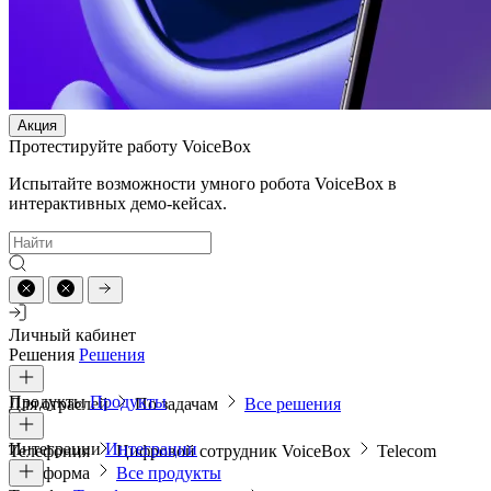
Акция
Протестируйте работу VoiceBox
Испытайте возможности умного робота VoiceBox в
интерактивных демо-кейсах.
Личный кабинет
Решения
Решения
Продукты
Продукты
Для отраслей
По задачам
Все решения
Интеграции
Интеграции
Телефония
Цифровой сотрудник VoiceBox
Telecom
платформа
Все продукты