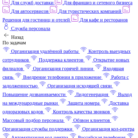
Для служб доставки
Для франшиз и сетевого бизнеса
Для автосервисов
Для туристических компаний
Решения для гостиниц и отелей
Для кафе и ресторанов
Служба персонала
Назад
По задачам
Организация удалённой работы
Контроль выездных
сотрудников
Поддержка клиентов
Открытие новых
филиалов
Организация горячей линии
Входящая
связь
Внедрение телефонии в приложение
Работа с
задолженностью
Организация исходящей связи
Повышение дозваниваемости
Лидогенерация
Выход
на международные рынки
Защита номера
Доставка
одноразовых кодов
Контроль качества звонков
Массовый подбор персонала
Обзвон клиентов
Организация службы поддержки
Организация кол-центра
Автоматизация кол-центра
Российская телефония