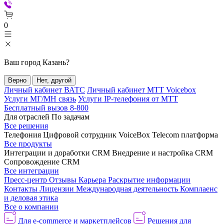
0
Ваш город
Казань
?
Верно
Нет, другой
Личный кабинет ВАТС
Личный кабинет МТТ Voicebox
Услуги МГ/МН связь
Услуги IP-телефония от МТТ
Бесплатный вызов 8-800
Для отраслей
По задачам
Все решения
Телефония
Цифровой сотрудник VoiceBox
Telecom платформа
Все продукты
Интеграции и доработки CRM
Внедрение и настройка CRM
Сопровождение CRM
Все интеграции
Пресс-центр
Отзывы
Карьера
Раскрытие информации
Контакты
Лицензии
Международная деятельность
Комплаенс
и деловая этика
Все о компании
Для e-commerce и маркетплейсов
Решения для