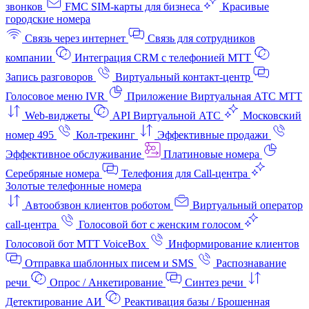
звонков
FMC SIM-карты для бизнеса
Красивые
городские номера
Связь через интернет
Связь для сотрудников
компании
Интеграция CRM с телефонией МТТ
Запись разговоров
Виртуальный контакт‑центр
Голосовое меню IVR
Приложение Виртуальная АТС МТТ
Web-виджеты
API Виртуальной АТС
Московский
номер 495
Кол-трекинг
Эффективные продажи
Эффективное обслуживание
Платиновые номера
Серебряные номера
Телефония для Call-центра
Золотые телефонные номера
Автообзвон клиентов роботом
Виртуальный оператор
call-центра
Голосовой бот с женским голосом
Голосовой бот МТТ VoiceBox
Информирование клиентов
Отправка шаблонных писем и SMS
Распознавание
речи
Опрос / Анкетирование
Синтез речи
Детектирование АИ
Реактивация базы / Брошенная