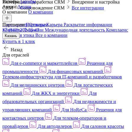
Тарифы
Тарифы
Интеграции и доработки CRM
Внедрение и настройка
Акции
Акции
CRM
Сопровождение CRM
Все интеграции
О компании
О компании
Пресс-центр
Партнерам
Партнерам
Отзывы
Карьера
Раскрытие информации
Контакты
+7 (843) 202-36-47
Лицензии
Международная деятельность
Комплаенс
и деловая этика
Все о компании
Казань
Купить в 1 клик
Назад
Для отраслей
Для e-commerce и маркетплейсов
Решения для
промышленности
Для финансовых компаний
Телеком-инфраструктура для IT-компаний и разработчиков
Для медицинских центров
Для логистических
компаний
Для ЖКХ и энергетики
Для
образовательных организаций
Для недвижимости и
управляющих компаний
Для HoReCa
Решения для
контактных центров
Для телеком-операторов и
провайдеров
Для автодилеров
Для салонов красоты