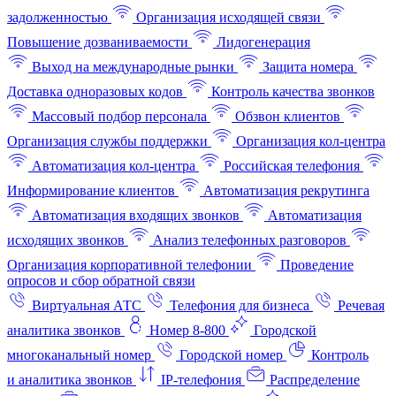
задолженностью
Организация исходящей связи
Повышение дозваниваемости
Лидогенерация
Выход на международные рынки
Защита номера
Доставка одноразовых кодов
Контроль качества звонков
Массовый подбор персонала
Обзвон клиентов
Организация службы поддержки
Организация кол-центра
Автоматизация кол-центра
Российская телефония
Информирование клиентов
Автоматизация рекрутинга
Автоматизация входящих звонков
Автоматизация
исходящих звонков
Анализ телефонных разговоров
Организация корпоративной телефонии
Проведение
опросов и сбор обратной связи
Виртуальная АТС
Телефония для бизнеса
Речевая
аналитика звонков
Номер 8-800
Городской
многоканальный номер
Городской номер
Контроль
и аналитика звонков
IP-телефония
Распределение