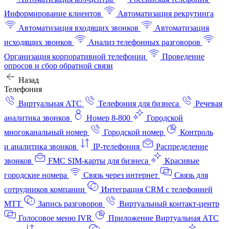
Информирование клиентов
Автоматизация рекрутинга
Автоматизация входящих звонков
Автоматизация
исходящих звонков
Анализ телефонных разговоров
Организация корпоративной телефонии
Проведение
опросов и сбор обратной связи
Назад
Телефония
Виртуальная АТС
Телефония для бизнеса
Речевая
аналитика звонков
Номер 8-800
Городской
многоканальный номер
Городской номер
Контроль
и аналитика звонков
IP-телефония
Распределение
звонков
FMC SIM-карты для бизнеса
Красивые
городские номера
Связь через интернет
Связь для
сотрудников компании
Интеграция CRM с телефонией
МТТ
Запись разговоров
Виртуальный контакт‑центр
Голосовое меню IVR
Приложение Виртуальная АТС