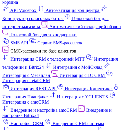
корзина
API Voicebox
Автоматизация кол‑центра
Конструктор голосовых ботов
Голосовой бот для
интернет‑магазина
Автоматический исходящий обзвон
Голосовой бот для техподдержки
SMS API
Сервис SMS-рассылок
СМС-рассылки по базе клиентов
Интеграция CRM с телефонией МТТ
Интеграция
телефонии и Bitrix24
Интеграция с МойСклад
Интеграция с Мегаплан
Интеграция с 1C CRM
Интеграция с retailCRM
Интеграция REST API
Интеграция Клиентикс
Интеграция Планфикс
Интеграция с YCLIENTS
Интеграция с amoCRM
Внедрение и настройка amoCRM
Внедрение и
настройка Bitrix24
Настройка CRM
Внедрение CRM-системы