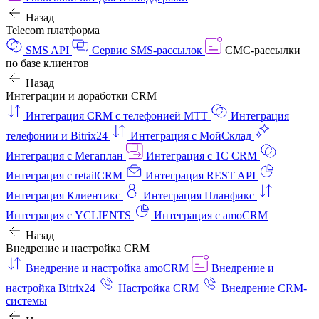
Назад
Telecom платформа
SMS API
Сервис SMS-рассылок
СМС-рассылки
по базе клиентов
Назад
Интеграции и доработки CRM
Интеграция CRM с телефонией МТТ
Интеграция
телефонии и Bitrix24
Интеграция с МойСклад
Интеграция с Мегаплан
Интеграция с 1C CRM
Интеграция с retailCRM
Интеграция REST API
Интеграция Клиентикс
Интеграция Планфикс
Интеграция с YCLIENTS
Интеграция с amoCRM
Назад
Внедрение и настройка CRM
Внедрение и настройка amoCRM
Внедрение и
настройка Bitrix24
Настройка CRM
Внедрение CRM-
системы