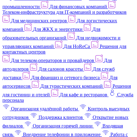
промышленности
Для финансовых компаний
Телеком-инфраструктура для IT-компаний и разработчиков
Для медицинских центров
Для логистических
компаний
Для ЖКХ и энергетики
Для
образовательных организаций
Для недвижимости и
управляющих компаний
Для HoReCa
Решения для
контактных центров
Для телеком-операторов и провайдеров
Для
автодилеров
Для салонов красоты
Для служб
доставки
Для франшиз и сетевого бизнеса
Для
автосервисов
Для туристических компаний
Решения
для гостиниц и отелей
Для кафе и ресторанов
Служба
персонала
Организация удалённой работы
Контроль выездных
сотрудников
Поддержка клиентов
Открытие новых
филиалов
Организация горячей линии
Входящая
связь
Внедрение телефонии в приложение
Работа с