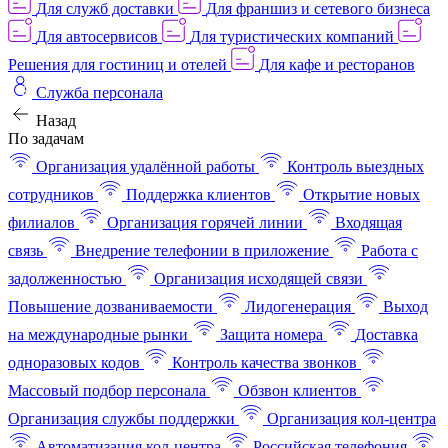
Для служб доставки
Для франшиз и сетевого бизнеса
Для автосервисов
Для туристических компаний
Решения для гостиниц и отелей
Для кафе и ресторанов
Служба персонала
Назад
По задачам
Организация удалённой работы
Контроль выездных
сотрудников
Поддержка клиентов
Открытие новых
филиалов
Организация горячей линии
Входящая
связь
Внедрение телефонии в приложение
Работа с
задолженностью
Организация исходящей связи
Повышение дозваниваемости
Лидогенерация
Выход
на международные рынки
Защита номера
Доставка
одноразовых кодов
Контроль качества звонков
Массовый подбор персонала
Обзвон клиентов
Организация службы поддержки
Организация кол-центра
Автоматизация кол-центра
Российская телефония