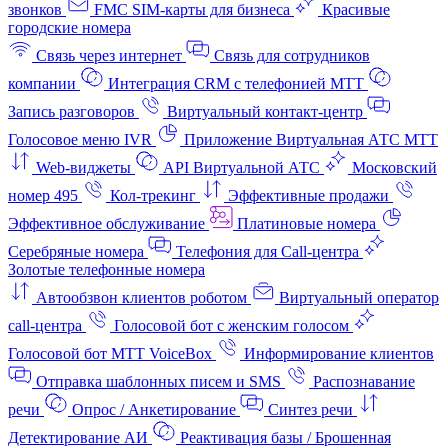
звонков
FMC SIM-карты для бизнеса
Красивые
городские номера
Связь через интернет
Связь для сотрудников
компании
Интеграция CRM с телефонией МТТ
Запись разговоров
Виртуальный контакт‑центр
Голосовое меню IVR
Приложение Виртуальная АТС МТТ
Web-виджеты
API Виртуальной АТС
Московский
номер 495
Кол-трекинг
Эффективные продажи
Эффективное обслуживание
Платиновые номера
Серебряные номера
Телефония для Call-центра
Золотые телефонные номера
Автообзвон клиентов роботом
Виртуальный оператор
call-центра
Голосовой бот с женским голосом
Голосовой бот МТТ VoiceBox
Информирование клиентов
Отправка шаблонных писем и SMS
Распознавание
речи
Опрос / Анкетирование
Синтез речи
Детектирование АИ
Реактивация базы / Брошенная