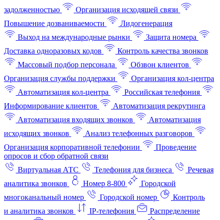
задолженностью
Организация исходящей связи
Повышение дозваниваемости
Лидогенерация
Выход на международные рынки
Защита номера
Доставка одноразовых кодов
Контроль качества звонков
Массовый подбор персонала
Обзвон клиентов
Организация службы поддержки
Организация кол-центра
Автоматизация кол-центра
Российская телефония
Информирование клиентов
Автоматизация рекрутинга
Автоматизация входящих звонков
Автоматизация
исходящих звонков
Анализ телефонных разговоров
Организация корпоративной телефонии
Проведение
опросов и сбор обратной связи
Виртуальная АТС
Телефония для бизнеса
Речевая
аналитика звонков
Номер 8-800
Городской
многоканальный номер
Городской номер
Контроль
и аналитика звонков
IP-телефония
Распределение