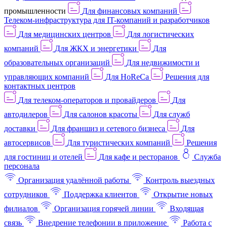
промышленности
Для финансовых компаний
Телеком-инфраструктура для IT-компаний и разработчиков
Для медицинских центров
Для логистических
компаний
Для ЖКХ и энергетики
Для
образовательных организаций
Для недвижимости и
управляющих компаний
Для HoReCa
Решения для
контактных центров
Для телеком-операторов и провайдеров
Для
автодилеров
Для салонов красоты
Для служб
доставки
Для франшиз и сетевого бизнеса
Для
автосервисов
Для туристических компаний
Решения
для гостиниц и отелей
Для кафе и ресторанов
Служба
персонала
Организация удалённой работы
Контроль выездных
сотрудников
Поддержка клиентов
Открытие новых
филиалов
Организация горячей линии
Входящая
связь
Внедрение телефонии в приложение
Работа с