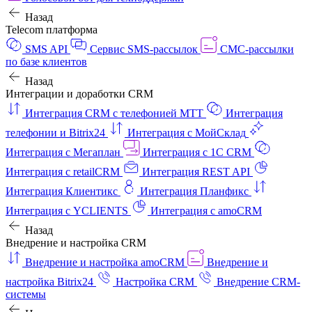
Назад
Telecom платформа
SMS API
Сервис SMS-рассылок
СМС-рассылки
по базе клиентов
Назад
Интеграции и доработки CRM
Интеграция CRM с телефонией МТТ
Интеграция
телефонии и Bitrix24
Интеграция с МойСклад
Интеграция с Мегаплан
Интеграция с 1C CRM
Интеграция с retailCRM
Интеграция REST API
Интеграция Клиентикс
Интеграция Планфикс
Интеграция с YCLIENTS
Интеграция с amoCRM
Назад
Внедрение и настройка CRM
Внедрение и настройка amoCRM
Внедрение и
настройка Bitrix24
Настройка CRM
Внедрение CRM-
системы