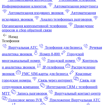
Информирование клиентов
Автоматизация рекрутинга
Автоматизация входящих звонков
Автоматизация
исходящих звонков
Анализ телефонных разговоров
Организация корпоративной телефонии
Проведение
опросов и сбор обратной связи
Назад
Телефония
Виртуальная АТС
Телефония для бизнеса
Речевая
аналитика звонков
Номер 8-800
Городской
многоканальный номер
Городской номер
Контроль
и аналитика звонков
IP-телефония
Распределение
звонков
FMC SIM-карты для бизнеса
Красивые
городские номера
Связь через интернет
Связь для
сотрудников компании
Интеграция CRM с телефонией
МТТ
Запись разговоров
Виртуальный контакт‑центр
Голосовое меню IVR
Приложение Виртуальная АТС