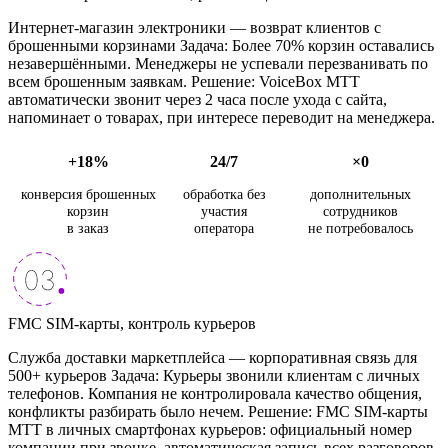
Интернет-магазин электроники — возврат клиентов с
брошенными корзинами Задача: Более 70% корзин оставались
незавершёнными. Менеджеры не успевали перезванивать по
всем брошенным заявкам. Решение: VoiceBox МТТ
автоматически звонит через 2 часа после ухода с сайта,
напоминает о товарах, при интересе переводит на менеджера.
+18%
24/7
×0
конверсия брошенных
обработка без
дополнительных
корзин
участия
сотрудников
в заказ
оператора
не потребовалось
FMC SIM-карты, контроль курьеров
Служба доставки маркетплейса — корпоративная связь для
500+ курьеров Задача: Курьеры звонили клиентам с личных
телефонов. Компания не контролировала качество общения,
конфликты разбирать было нечем. Решение: FMC SIM-карты
МТТ в личных смартфонах курьеров: официальный номер
компании при звонке, автоматическая запись всех разговоров.