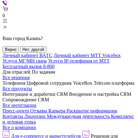
0
Ваш город
Казань
?
Верно
Нет, другой
Личный кабинет ВАТС
Личный кабинет МТТ Voicebox
Услуги МГ/МН связь
Услуги IP-телефония от МТТ
Бесплатный вызов 8-800
Для отраслей
По задачам
Все решения
Телефония
Цифровой сотрудник VoiceBox
Telecom платформа
Все продукты
Интеграции и доработки CRM
Внедрение и настройка CRM
Сопровождение CRM
Все интеграции
Пресс-центр
Отзывы
Карьера
Раскрытие информации
Контакты
Лицензии
Международная деятельность
Комплаенс
и деловая этика
Все о компании
Для e-commerce и маркетплейсов
Решения для