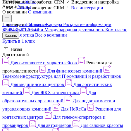
Тарифы
Тарифы
Интеграции и доработки CRM
Внедрение и настройка
Акции
Акции
CRM
Сопровождение CRM
Все интеграции
О компании
О компании
Пресс-центр
Партнерам
Партнерам
Отзывы
Карьера
Раскрытие информации
Контакты
+7 (843) 202-36-47
Лицензии
Международная деятельность
Комплаенс
и деловая этика
Все о компании
Казань
Купить в 1 клик
Назад
Для отраслей
Для e-commerce и маркетплейсов
Решения для
промышленности
Для финансовых компаний
Телеком-инфраструктура для IT-компаний и разработчиков
Для медицинских центров
Для логистических
компаний
Для ЖКХ и энергетики
Для
образовательных организаций
Для недвижимости и
управляющих компаний
Для HoReCa
Решения для
контактных центров
Для телеком-операторов и
провайдеров
Для автодилеров
Для салонов красоты