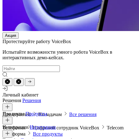
Акция
Протестируйте работу VoiceBox
Испытайте возможности умного робота VoiceBox в
интерактивных демо-кейсах.
Личный кабинет
Решения
Решения
Продукты
Продукты
Для отраслей
По задачам
Все решения
Интеграции
Интеграции
Телефония
Цифровой сотрудник VoiceBox
Telecom
платформа
Все продукты