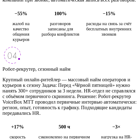
−55%
100%
−15%
жалоб на
разговоров
расходы на связь за счёт
качество
записаны для
бесплатных внутренних
общения
разбора конфликтов
звонков
курьеров
Робот-рекрутер, сезонный найм
Крупный онлайн-ритейлер — массовый найм операторов и
курьеров к сезону Задача: Перед «Чёрной пятницей» нужно
нанять 300+ сотрудников за 3 недели. HR-отдел не справлялся
с объёмом первичного скрининга. Решение: Робот-рекрутер
VoiceBox МТТ проводил первичные интервью автоматически:
регион, опыт, готовность к графику. Подходящие кандидаты
передавались HR.
+17%
500 ч
−3×
скорость
сэкономлено на первичном
нагрузка на HR-