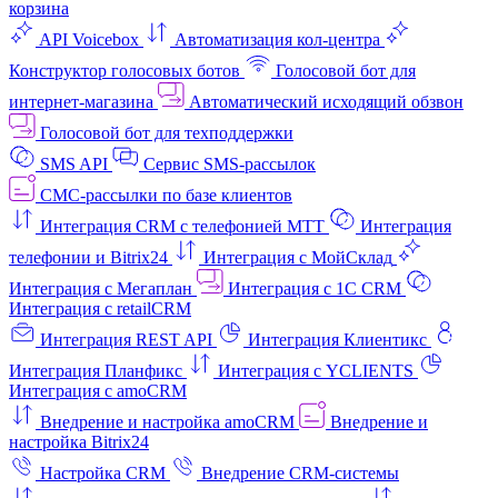
корзина
API Voicebox
Автоматизация кол‑центра
Конструктор голосовых ботов
Голосовой бот для
интернет‑магазина
Автоматический исходящий обзвон
Голосовой бот для техподдержки
SMS API
Сервис SMS-рассылок
СМС-рассылки по базе клиентов
Интеграция CRM с телефонией МТТ
Интеграция
телефонии и Bitrix24
Интеграция с МойСклад
Интеграция с Мегаплан
Интеграция с 1C CRM
Интеграция с retailCRM
Интеграция REST API
Интеграция Клиентикс
Интеграция Планфикс
Интеграция с YCLIENTS
Интеграция с amoCRM
Внедрение и настройка amoCRM
Внедрение и
настройка Bitrix24
Настройка CRM
Внедрение CRM-системы