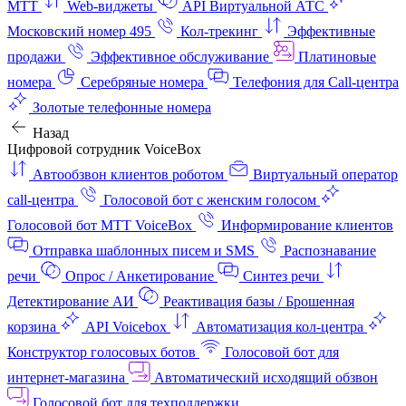
МТТ
Web-виджеты
API Виртуальной АТС
Московский номер 495
Кол-трекинг
Эффективные
продажи
Эффективное обслуживание
Платиновые
номера
Серебряные номера
Телефония для Call-центра
Золотые телефонные номера
Назад
Цифровой сотрудник VoiceBox
Автообзвон клиентов роботом
Виртуальный оператор
call-центра
Голосовой бот с женским голосом
Голосовой бот МТТ VoiceBox
Информирование клиентов
Отправка шаблонных писем и SMS
Распознавание
речи
Опрос / Анкетирование
Синтез речи
Детектирование АИ
Реактивация базы / Брошенная
корзина
API Voicebox
Автоматизация кол‑центра
Конструктор голосовых ботов
Голосовой бот для
интернет‑магазина
Автоматический исходящий обзвон
Голосовой бот для техподдержки