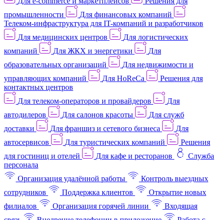
Для e-commerce и маркетплейсов
Решения для
промышленности
Для финансовых компаний
Телеком-инфраструктура для IT-компаний и разработчиков
Для медицинских центров
Для логистических
компаний
Для ЖКХ и энергетики
Для
образовательных организаций
Для недвижимости и
управляющих компаний
Для HoReCa
Решения для
контактных центров
Для телеком-операторов и провайдеров
Для
автодилеров
Для салонов красоты
Для служб
доставки
Для франшиз и сетевого бизнеса
Для
автосервисов
Для туристических компаний
Решения
для гостиниц и отелей
Для кафе и ресторанов
Служба
персонала
Организация удалённой работы
Контроль выездных
сотрудников
Поддержка клиентов
Открытие новых
филиалов
Организация горячей линии
Входящая
связь
Внедрение телефонии в приложение
Работа с