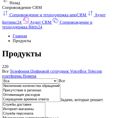
Назад
Сопровождение CRM
Сопровождение и техподдержка amoCRM
Аудит
Битрикс24
Аудит CRM
Сопровождение и
техподдержка Bitrix24
Главная
Продукты
Продукты
220
Все
Телефония
Цифровой сотрудник VoiceBox
Telecom
платформа
Номера
Все
Задачи, которые решает