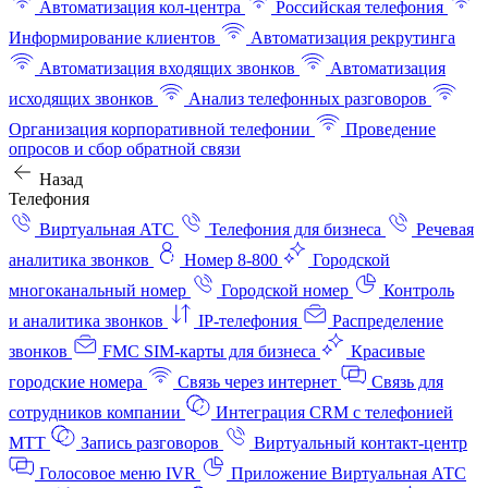
Автоматизация кол-центра
Российская телефония
Информирование клиентов
Автоматизация рекрутинга
Автоматизация входящих звонков
Автоматизация
исходящих звонков
Анализ телефонных разговоров
Организация корпоративной телефонии
Проведение
опросов и сбор обратной связи
Назад
Телефония
Виртуальная АТС
Телефония для бизнеса
Речевая
аналитика звонков
Номер 8-800
Городской
многоканальный номер
Городской номер
Контроль
и аналитика звонков
IP-телефония
Распределение
звонков
FMC SIM-карты для бизнеса
Красивые
городские номера
Связь через интернет
Связь для
сотрудников компании
Интеграция CRM с телефонией
МТТ
Запись разговоров
Виртуальный контакт‑центр
Голосовое меню IVR
Приложение Виртуальная АТС