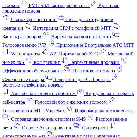
звонков
FMC SIM-карты для бизнеса
Красивые
городские номера
Связь через интернет
Связь для сотрудников
компании
Интеграция CRM с телефонией МТТ
Запись разговоров
Виртуальный контакт‑центр
Голосовое меню IVR
Приложение Виртуальная АТС МТТ
Web-виджеты
API Виртуальной АТС
Московский
номер 495
Кол-трекинг
Эффективные продажи
Эффективное обслуживание
Платиновые номера
Серебряные номера
Телефония для Call-центра
Золотые телефонные номера
Автообзвон клиентов роботом
Виртуальный оператор
call-центра
Голосовой бот с женским голосом
Голосовой бот МТТ VoiceBox
Информирование клиентов
Отправка шаблонных писем и SMS
Распознавание
речи
Опрос / Анкетирование
Синтез речи
Детектирование АИ
Реактивация базы / Брошенная