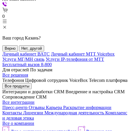
0
Ваш город
Казань
?
Верно
Нет, другой
Личный кабинет ВАТС
Личный кабинет МТТ Voicebox
Услуги МГ/МН связь
Услуги IP-телефония от МТТ
Бесплатный вызов 8-800
Для отраслей
По задачам
Все решения
Телефония
Цифровой сотрудник VoiceBox
Telecom платформа
Все продукты
Интеграции и доработки CRM
Внедрение и настройка CRM
Сопровождение CRM
Все интеграции
Пресс-центр
Отзывы
Карьера
Раскрытие информации
Контакты
Лицензии
Международная деятельность
Комплаенс
и деловая этика
Все о компании