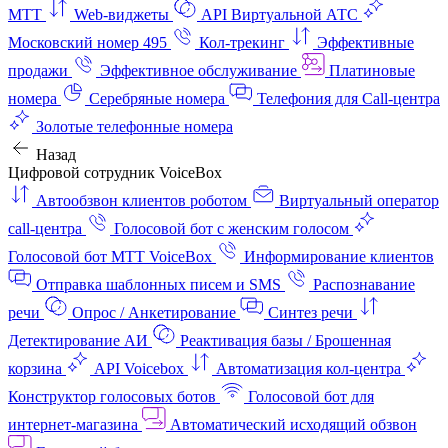
МТТ
Web-виджеты
API Виртуальной АТС
Московский номер 495
Кол-трекинг
Эффективные
продажи
Эффективное обслуживание
Платиновые
номера
Серебряные номера
Телефония для Call-центра
Золотые телефонные номера
Назад
Цифровой сотрудник VoiceBox
Автообзвон клиентов роботом
Виртуальный оператор
call-центра
Голосовой бот с женским голосом
Голосовой бот МТТ VoiceBox
Информирование клиентов
Отправка шаблонных писем и SMS
Распознавание
речи
Опрос / Анкетирование
Синтез речи
Детектирование АИ
Реактивация базы / Брошенная
корзина
API Voicebox
Автоматизация кол‑центра
Конструктор голосовых ботов
Голосовой бот для
интернет‑магазина
Автоматический исходящий обзвон