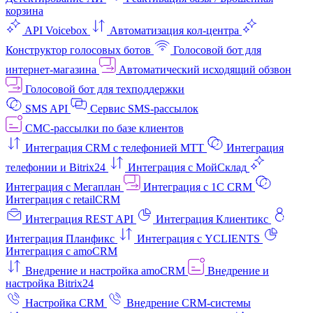
корзина
API Voicebox
Автоматизация кол‑центра
Конструктор голосовых ботов
Голосовой бот для
интернет‑магазина
Автоматический исходящий обзвон
Голосовой бот для техподдержки
SMS API
Сервис SMS-рассылок
СМС-рассылки по базе клиентов
Интеграция CRM с телефонией МТТ
Интеграция
телефонии и Bitrix24
Интеграция с МойСклад
Интеграция с Мегаплан
Интеграция с 1C CRM
Интеграция с retailCRM
Интеграция REST API
Интеграция Клиентикс
Интеграция Планфикс
Интеграция с YCLIENTS
Интеграция с amoCRM
Внедрение и настройка amoCRM
Внедрение и
настройка Bitrix24
Настройка CRM
Внедрение CRM-системы