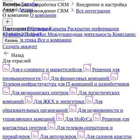
Тарифы
Тарифы
Интеграции и доработки CRM
Внедрение и настройка
Акции
Акции
CRM
Сопровождение CRM
Все интеграции
О компании
О компании
Пресс-центр
Партнерам
Партнерам
Отзывы
Карьера
Раскрытие информации
Контакты
+7 (843) 202-36-47
Лицензии
Международная деятельность
Комплаенс
и деловая этика
Все о компании
Казань
Создать аккаунт
Назад
Для отраслей
Для e-commerce и маркетплейсов
Решения для
промышленности
Для финансовых компаний
Телеком-инфраструктура для IT-компаний и разработчиков
Для медицинских центров
Для логистических
компаний
Для ЖКХ и энергетики
Для
образовательных организаций
Для недвижимости и
управляющих компаний
Для HoReCa
Решения для
контактных центров
Для телеком-операторов и
провайдеров
Для автодилеров
Для салонов красоты