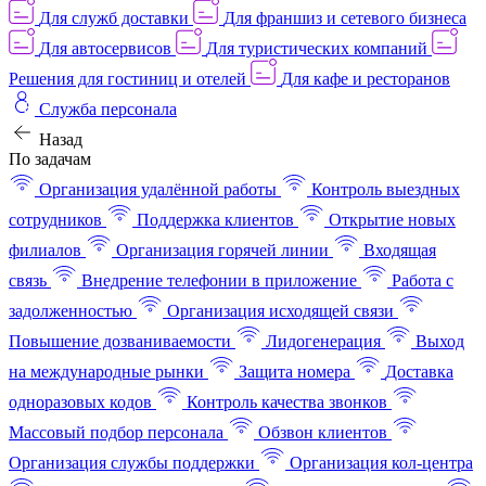
Для служб доставки
Для франшиз и сетевого бизнеса
Для автосервисов
Для туристических компаний
Решения для гостиниц и отелей
Для кафе и ресторанов
Служба персонала
Назад
По задачам
Организация удалённой работы
Контроль выездных
сотрудников
Поддержка клиентов
Открытие новых
филиалов
Организация горячей линии
Входящая
связь
Внедрение телефонии в приложение
Работа с
задолженностью
Организация исходящей связи
Повышение дозваниваемости
Лидогенерация
Выход
на международные рынки
Защита номера
Доставка
одноразовых кодов
Контроль качества звонков
Массовый подбор персонала
Обзвон клиентов
Организация службы поддержки
Организация кол-центра