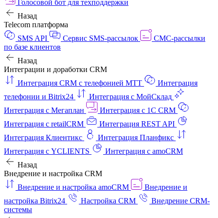
Голосовой бот для техподдержки
Назад
Telecom платформа
SMS API
Сервис SMS-рассылок
СМС-рассылки
по базе клиентов
Назад
Интеграции и доработки CRM
Интеграция CRM с телефонией МТТ
Интеграция
телефонии и Bitrix24
Интеграция с МойСклад
Интеграция с Мегаплан
Интеграция с 1C CRM
Интеграция с retailCRM
Интеграция REST API
Интеграция Клиентикс
Интеграция Планфикс
Интеграция с YCLIENTS
Интеграция с amoCRM
Назад
Внедрение и настройка CRM
Внедрение и настройка amoCRM
Внедрение и
настройка Bitrix24
Настройка CRM
Внедрение CRM-
системы