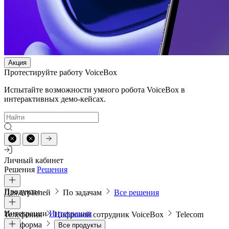
Акция
Протестируйте работу VoiceBox
Испытайте возможности умного робота VoiceBox в
интерактивных демо-кейсах.
Личный кабинет
Решения
Решения
Продукты
Для отраслей
По задачам
Все решения
Интеграции
Интеграции
Телефония
Цифровой сотрудник VoiceBox
Telecom
платформа
Все продукты