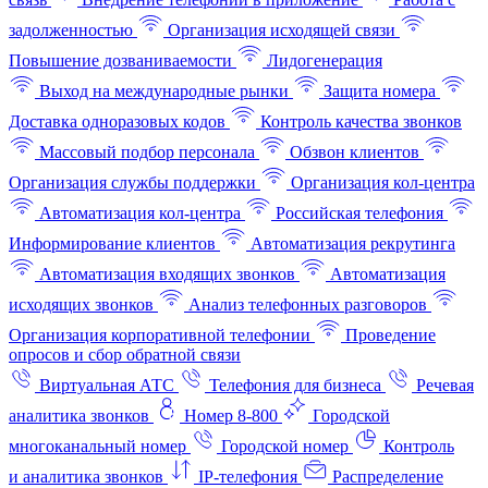
задолженностью
Организация исходящей связи
Повышение дозваниваемости
Лидогенерация
Выход на международные рынки
Защита номера
Доставка одноразовых кодов
Контроль качества звонков
Массовый подбор персонала
Обзвон клиентов
Организация службы поддержки
Организация кол-центра
Автоматизация кол-центра
Российская телефония
Информирование клиентов
Автоматизация рекрутинга
Автоматизация входящих звонков
Автоматизация
исходящих звонков
Анализ телефонных разговоров
Организация корпоративной телефонии
Проведение
опросов и сбор обратной связи
Виртуальная АТС
Телефония для бизнеса
Речевая
аналитика звонков
Номер 8-800
Городской
многоканальный номер
Городской номер
Контроль
и аналитика звонков
IP-телефония
Распределение