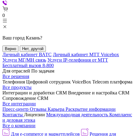
0
Ваш город
Казань
?
Верно
Нет, другой
Личный кабинет ВАТС
Личный кабинет МТТ Voicebox
Услуги МГ/МН связь
Услуги IP-телефония от МТТ
Бесплатный вызов 8-800
Для отраслей
По задачам
Все решения
Телефония
Цифровой сотрудник VoiceBox
Telecom платформа
Все продукты
Интеграции и доработки CRM
Внедрение и настройка CRM
Сопровождение CRM
Все интеграции
Пресс-центр
Отзывы
Карьера
Раскрытие информации
Контакты
Лицензии
Международная деятельность
Комплаенс
и деловая этика
Все о компании
Для e-commerce и маркетплейсов
Решения для