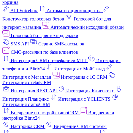
корзина
API Voicebox
Автоматизация кол‑центра
Конструктор голосовых ботов
Голосовой бот для
интернет‑магазина
Автоматический исходящий обзвон
Голосовой бот для техподдержки
SMS API
Сервис SMS-рассылок
СМС-рассылки по базе клиентов
Интеграция CRM с телефонией МТТ
Интеграция
телефонии и Bitrix24
Интеграция с МойСклад
Интеграция с Мегаплан
Интеграция с 1C CRM
Интеграция с retailCRM
Интеграция REST API
Интеграция Клиентикс
Интеграция Планфикс
Интеграция с YCLIENTS
Интеграция с amoCRM
Внедрение и настройка amoCRM
Внедрение и
настройка Bitrix24
Настройка CRM
Внедрение CRM-системы