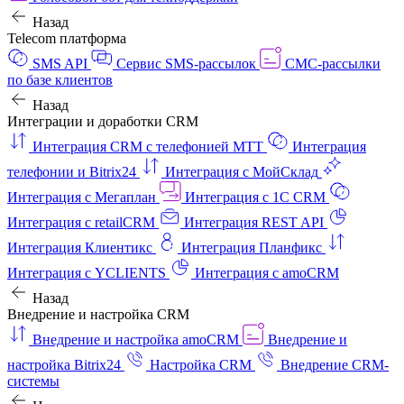
Назад
Telecom платформа
SMS API
Сервис SMS-рассылок
СМС-рассылки
по базе клиентов
Назад
Интеграции и доработки CRM
Интеграция CRM с телефонией МТТ
Интеграция
телефонии и Bitrix24
Интеграция с МойСклад
Интеграция с Мегаплан
Интеграция с 1C CRM
Интеграция с retailCRM
Интеграция REST API
Интеграция Клиентикс
Интеграция Планфикс
Интеграция с YCLIENTS
Интеграция с amoCRM
Назад
Внедрение и настройка CRM
Внедрение и настройка amoCRM
Внедрение и
настройка Bitrix24
Настройка CRM
Внедрение CRM-
системы