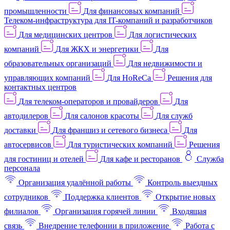
промышленности
Для финансовых компаний
Телеком-инфраструктура для IT-компаний и разработчиков
Для медицинских центров
Для логистических
компаний
Для ЖКХ и энергетики
Для
образовательных организаций
Для недвижимости и
управляющих компаний
Для HoReCa
Решения для
контактных центров
Для телеком-операторов и провайдеров
Для
автодилеров
Для салонов красоты
Для служб
доставки
Для франшиз и сетевого бизнеса
Для
автосервисов
Для туристических компаний
Решения
для гостиниц и отелей
Для кафе и ресторанов
Служба
персонала
Организация удалённой работы
Контроль выездных
сотрудников
Поддержка клиентов
Открытие новых
филиалов
Организация горячей линии
Входящая
связь
Внедрение телефонии в приложение
Работа с