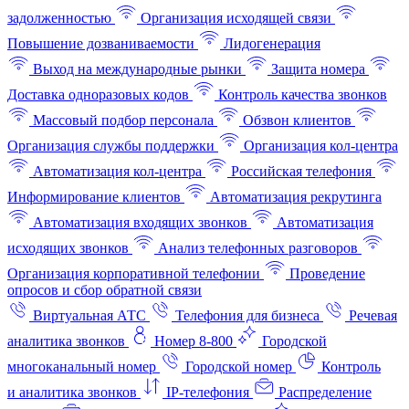
задолженностью
Организация исходящей связи
Повышение дозваниваемости
Лидогенерация
Выход на международные рынки
Защита номера
Доставка одноразовых кодов
Контроль качества звонков
Массовый подбор персонала
Обзвон клиентов
Организация службы поддержки
Организация кол-центра
Автоматизация кол-центра
Российская телефония
Информирование клиентов
Автоматизация рекрутинга
Автоматизация входящих звонков
Автоматизация
исходящих звонков
Анализ телефонных разговоров
Организация корпоративной телефонии
Проведение
опросов и сбор обратной связи
Виртуальная АТС
Телефония для бизнеса
Речевая
аналитика звонков
Номер 8-800
Городской
многоканальный номер
Городской номер
Контроль
и аналитика звонков
IP-телефония
Распределение