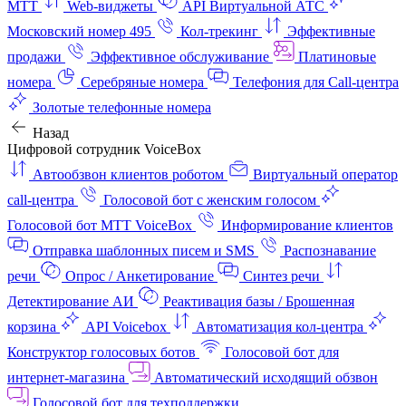
МТТ
Web-виджеты
API Виртуальной АТС
Московский номер 495
Кол-трекинг
Эффективные
продажи
Эффективное обслуживание
Платиновые
номера
Серебряные номера
Телефония для Call-центра
Золотые телефонные номера
Назад
Цифровой сотрудник VoiceBox
Автообзвон клиентов роботом
Виртуальный оператор
call-центра
Голосовой бот с женским голосом
Голосовой бот МТТ VoiceBox
Информирование клиентов
Отправка шаблонных писем и SMS
Распознавание
речи
Опрос / Анкетирование
Синтез речи
Детектирование АИ
Реактивация базы / Брошенная
корзина
API Voicebox
Автоматизация кол‑центра
Конструктор голосовых ботов
Голосовой бот для
интернет‑магазина
Автоматический исходящий обзвон
Голосовой бот для техподдержки