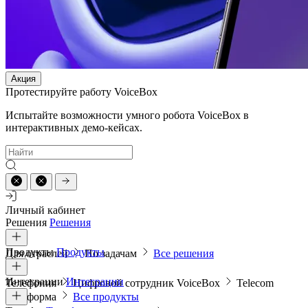
Акция
Протестируйте работу VoiceBox
Испытайте возможности умного робота VoiceBox в
интерактивных демо-кейсах.
Личный кабинет
Решения
Решения
Продукты
Продукты
Для отраслей
По задачам
Все решения
Интеграции
Интеграции
Телефония
Цифровой сотрудник VoiceBox
Telecom
платформа
Все продукты