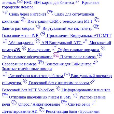
звонков
FMC SIM-карты для бизнеса
Красивые
городские номера
Связь через интернет
Связь для сотрудников
компании
Интеграция CRM с телефонией МТТ
Запись разговоров
Виртуальный контакт‑центр
Голосовое меню IVR
Приложение Виртуальная АТС МТТ
Web-виджеты
API Виртуальной АТС
Московский
номер 495
Кол-трекинг
Эффективные продажи
Эффективное обслуживание
Платиновые номера
Серебряные номера
Телефония для Call-центра
Золотые телефонные номера
Автообзвон клиентов роботом
Виртуальный оператор
call-центра
Голосовой бот с женским голосом
Голосовой бот МТТ VoiceBox
Информирование клиентов
Отправка шаблонных писем и SMS
Распознавание
речи
Опрос / Анкетирование
Синтез речи
Детектирование АИ
Реактивация базы / Брошенная