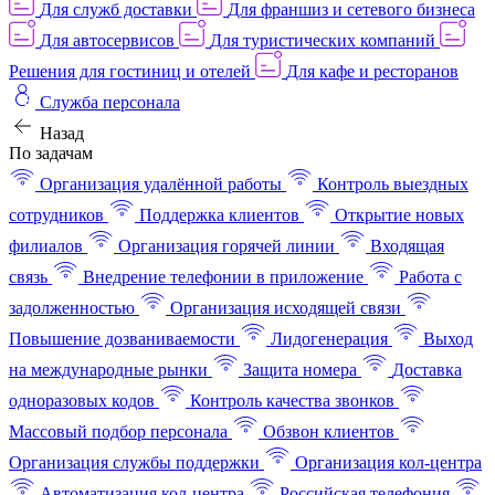
Для служб доставки
Для франшиз и сетевого бизнеса
Для автосервисов
Для туристических компаний
Решения для гостиниц и отелей
Для кафе и ресторанов
Служба персонала
Назад
По задачам
Организация удалённой работы
Контроль выездных
сотрудников
Поддержка клиентов
Открытие новых
филиалов
Организация горячей линии
Входящая
связь
Внедрение телефонии в приложение
Работа с
задолженностью
Организация исходящей связи
Повышение дозваниваемости
Лидогенерация
Выход
на международные рынки
Защита номера
Доставка
одноразовых кодов
Контроль качества звонков
Массовый подбор персонала
Обзвон клиентов
Организация службы поддержки
Организация кол-центра
Автоматизация кол-центра
Российская телефония