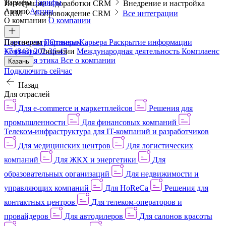
Тарифы
Тарифы
Интеграции и доработки CRM
Внедрение и настройка
Акции
Акции
CRM
Сопровождение CRM
Все интеграции
О компании
О компании
Пресс-центр
Партнерам
Партнерам
Отзывы
Карьера
Раскрытие информации
Контакты
+7 (843) 202-36-47
Лицензии
Международная деятельность
Комплаенс
и деловая этика
Все о компании
Казань
Подключить сейчас
Назад
Для отраслей
Для e-commerce и маркетплейсов
Решения для
промышленности
Для финансовых компаний
Телеком-инфраструктура для IT-компаний и разработчиков
Для медицинских центров
Для логистических
компаний
Для ЖКХ и энергетики
Для
образовательных организаций
Для недвижимости и
управляющих компаний
Для HoReCa
Решения для
контактных центров
Для телеком-операторов и
провайдеров
Для автодилеров
Для салонов красоты